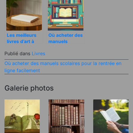
pour vous ?
jardinage
Les meilleurs
Où acheter des
livres d’art à
manuels
offrir pour la
scolaires pour
Publié dans
Livres
fête des mères
la rentrée en
ligne
Navigation
Où acheter des manuels scolaires pour la rentrée en
facilement
ligne facilement
de
l’article
Galerie photos