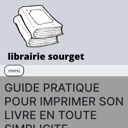
Skip to content
Librairie sourget
Blog culture
menu
Livres
BD
Culture
Art
Cinéma
GUIDE PRATIQUE
POUR IMPRIMER SON
LIVRE EN TOUTE