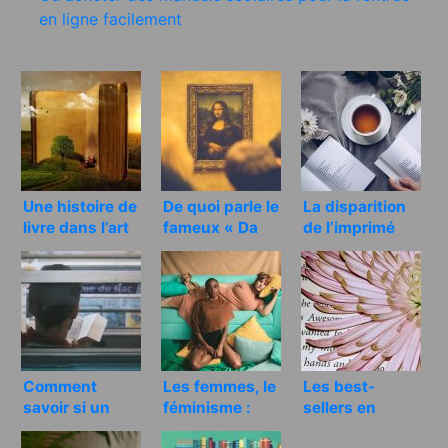
en ligne facilement
Une histoire de
De quoi parle le
La disparition
livre dans l’art
fameux « Da
de l’imprimé
du Codex
vinci Code » de
est-elle
Dan Brown?
possible?
Comment
Les femmes, le
Les best-
savoir si un
féminisme :
sellers en
livre est bon
sujet de conflit
matière de